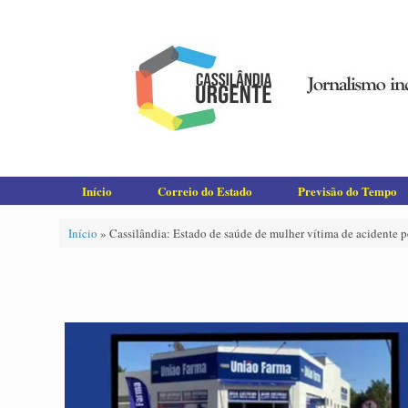
Skip
to
content
Início
Correio do Estado
Previsão do Tempo
Início
»
Cassilândia: Estado de saúde de mulher vítima de acidente 