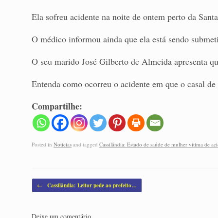
Ela sofreu acidente na noite de ontem perto da Santa
O médico informou ainda que ela está sendo submet
O seu marido José Gilberto de Almeida apresenta qu
Entenda como ocorreu o acidente em que o casal de 
Compartilhe:
Posted in
Noticias
and tagged
Cassilândia: Estado de saúde de mulher vítima de a
Post navigation
←
Cassilândia: Leitor pede ao prefeito…
Deixe um comentário