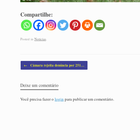
Compartilhe:
Posted in
Noticias
.
Post navigation
←
Câmara rejeita denúncia por 251…
Deixe um comentário
Você precisa fazer o
login
para publicar um comentário.