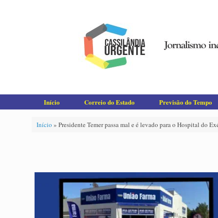
Skip
to
content
Início
Correio do Estado
Previsão do Tempo
Início
»
Presidente Temer passa mal e é levado para o Hospital do Ex