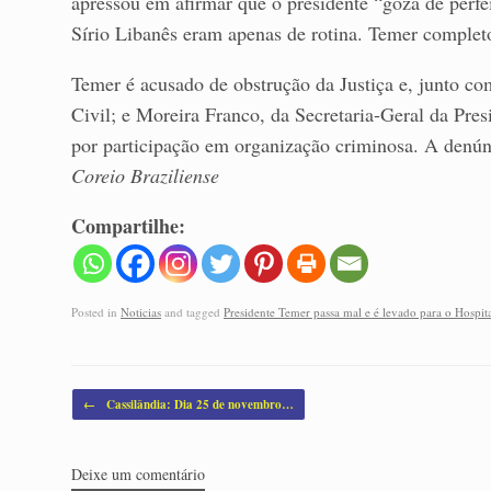
apressou em afirmar que o presidente “goza de perfe
Sírio Libanês eram apenas de rotina. Temer comple
Temer é acusado de obstrução da Justiça e, junto co
Civil; e Moreira Franco, da Secretaria-Geral da Pr
por participação em organização criminosa. A denún
Coreio Braziliense
Compartilhe:
Posted in
Noticias
and tagged
Presidente Temer passa mal e é levado para o Hospit
Post navigation
←
Cassilândia: Dia 25 de novembro…
Deixe um comentário