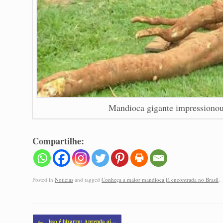
Mandioca gigante impressionou
Compartilhe:
Posted in
Noticias
and tagged
Conheça a maior mandioca já encontrada no Brasil
.
Post navigation
←
Isso é bizarro: Aprenda aí…