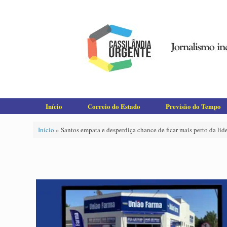
Skip
to
content
Início
Correio do Estado
Previsão do Tempo
Início
»
Santos empata e desperdiça chance de ficar mais perto da lid