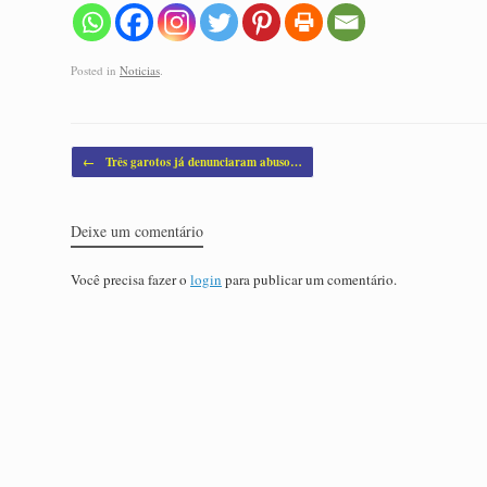
Posted in
Noticias
.
Post navigation
←
Três garotos já denunciaram abuso…
Deixe um comentário
Você precisa fazer o
login
para publicar um comentário.