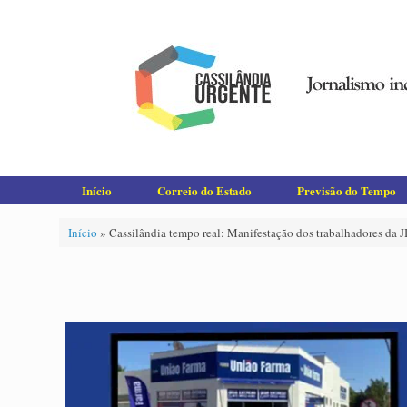
Skip
to
content
Início
Correio do Estado
Previsão do Tempo
Início
»
Cassilândia tempo real: Manifestação dos trabalhadores da J