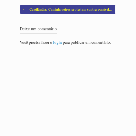
Post navigation
←
Cassilândia: Caminhoneiros protestam contra possível…
Deixe um comentário
Você precisa fazer o
login
para publicar um comentário.