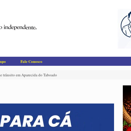
empo
Fale Conosco
de trânsito em Aparecida do Taboado