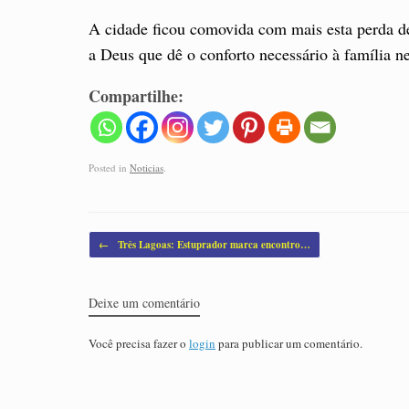
A cidade ficou comovida com mais esta perda d
a Deus que dê o conforto necessário à família n
Compartilhe:
Posted in
Noticias
.
Post navigation
←
Três Lagoas: Estuprador marca encontro…
Deixe um comentário
Você precisa fazer o
login
para publicar um comentário.