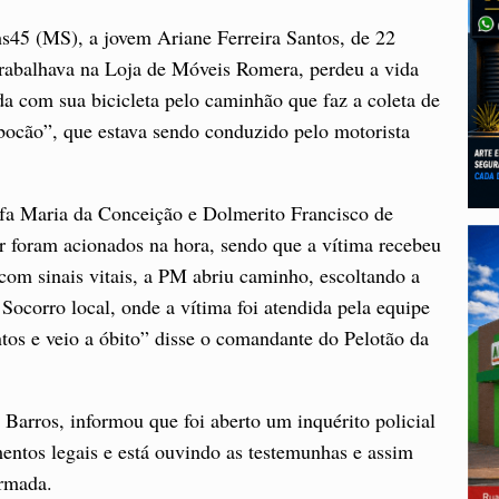
hs45 (MS), a jovem Ariane Ferreira Santos, de 22
rabalhava na Loja de Móveis Romera, perdeu a vida
da com sua bicicleta pelo caminhão que faz a coleta de
bocão”, que estava sendo conduzido pelo motorista
efa Maria da Conceição e Dolmerito Francisco de
r foram acionados na hora, sendo que a vítima recebeu
 com sinais vitais, a PM abriu caminho, escoltando a
ocorro local, onde a vítima foi atendida pela equipe
ntos e veio a óbito” disse o comandante do Pelotão da
e Barros, informou que foi aberto um inquérito policial
entos legais e está ouvindo as testemunhas e assim
ormada.