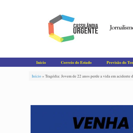
Skip
to
content
Início
Correio do Estado
Previsão do T
Início
»
Tragédia: Jovem de 22 anos perde a vida em acidente 