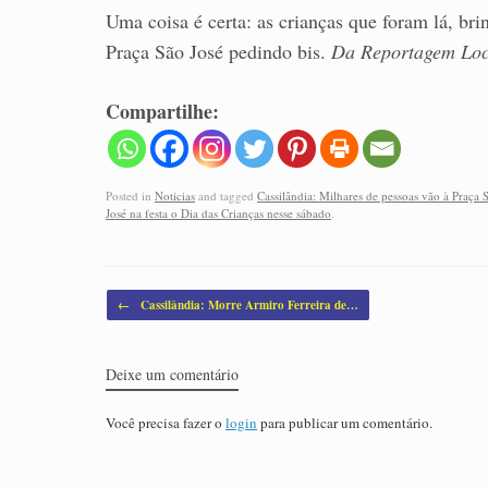
Uma coisa é certa: as crianças que foram lá, b
Praça São José pedindo bis.
Da Reportagem Loc
Compartilhe:
Posted in
Noticias
and tagged
Cassilândia: Milhares de pessoas vão à Praça S
José na festa o Dia das Crianças nesse sábado
.
Post navigation
←
Cassilândia: Morre Armiro Ferreira de…
Deixe um comentário
Você precisa fazer o
login
para publicar um comentário.