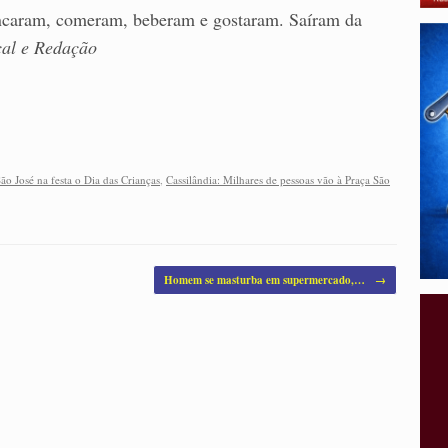
rincaram, comeram, beberam e gostaram. Saíram da
al e Redação
ão José na festa o Dia das Crianças
,
Cassilândia: Milhares de pessoas vão à Praça São
Homem se masturba em supermercado,…
→