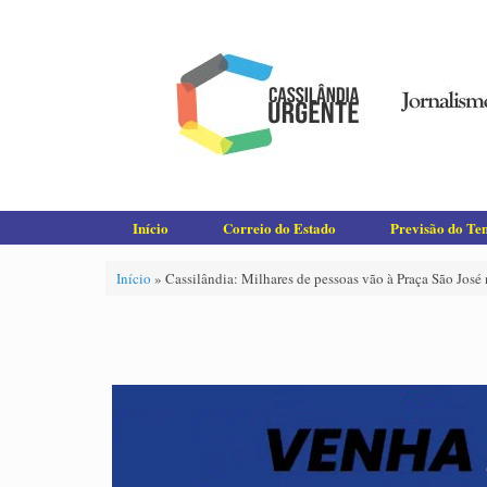
Skip
to
content
Início
Correio do Estado
Previsão do T
Início
»
Cassilândia: Milhares de pessoas vão à Praça São José 