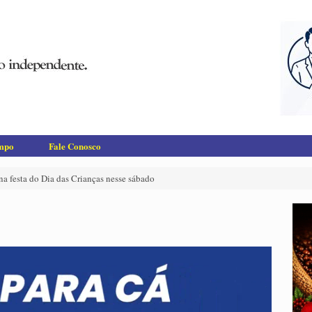
empo
Fale Conosco
na festa do Dia das Crianças nesse sábado