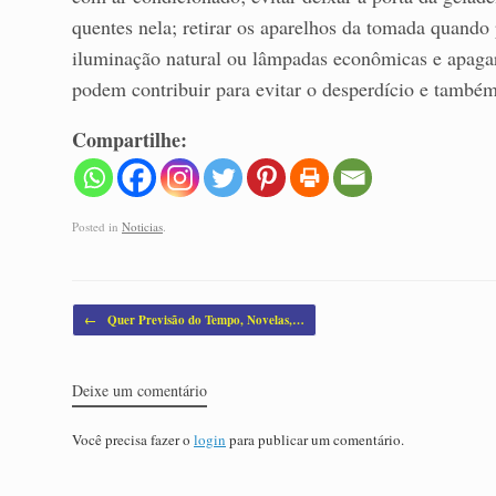
quentes nela; retirar os aparelhos da tomada quando 
iluminação natural ou lâmpadas econômicas e apaga
podem contribuir para evitar o desperdício e també
Compartilhe:
Posted in
Noticias
.
Post navigation
←
Quer Previsão do Tempo, Novelas,…
Deixe um comentário
Você precisa fazer o
login
para publicar um comentário.