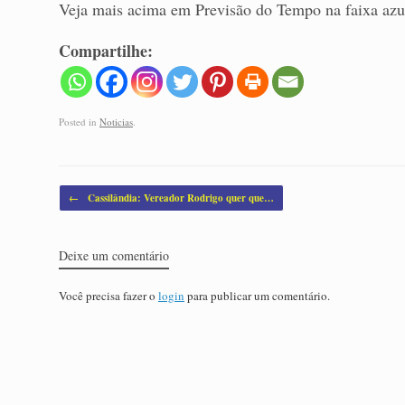
Veja mais acima em Previsão do Tempo na faixa azu
Compartilhe:
Posted in
Noticias
.
Post navigation
←
Cassilândia: Vereador Rodrigo quer que…
Deixe um comentário
Você precisa fazer o
login
para publicar um comentário.