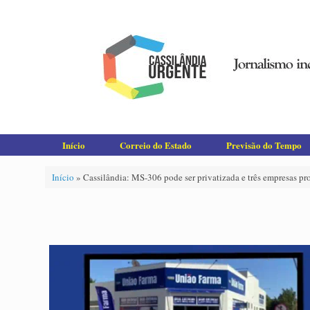
Skip
to
content
Início
Correio do Estado
Previsão do Tempo
Início
»
Cassilândia: MS-306 pode ser privatizada e três empresas 