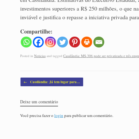
investimentos superiores a R$ 250 milhões, o que na c
inviável e justifica o repasse a iniciativa privada pa
Compartilhe:
Posted in
Noticias
and tagged
Cassilândia: MS-306 pode ser privatizada e três em
Post navigation
←
Cassilândia: Já tem lugar para…
Deixe um comentário
Você precisa fazer o
login
para publicar um comentário.