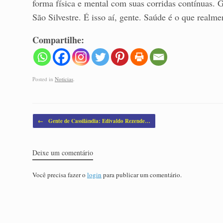
forma física e mental com suas corridas contínuas. G
São Silvestre. É isso aí, gente. Saúde é o que realme
Compartilhe:
Posted in
Noticias
.
Post navigation
←
Gente de Cassilândia: Edivaldo Rezende…
Deixe um comentário
Você precisa fazer o
login
para publicar um comentário.