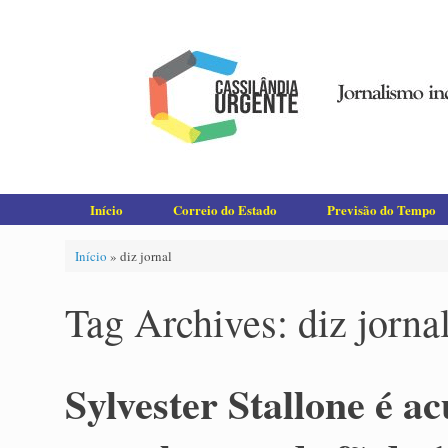
Skip
to
content
Início
Correio do Estado
Previsão do Tempo
Início
»
diz jornal
Tag Archives:
diz jorna
Sylvester Stallone é a