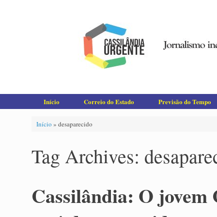
Skip
to
content
Início
Correio do Estado
Previsão do Tempo
Início
»
desaparecido
Tag Archives:
desapare
Cassilândia: O jovem