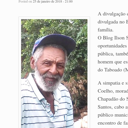
Posted on
25 de janeiro de 2018 - 21:00
A divulgação 
divulgada no 
família.
O Blog Ilson S
oportunidades 
pública, tamb
homem que est
do Taboado (M
A simpatia e 
Coelho, morad
Chapadão do S
Santos, cabo a
público munic
encontro de f