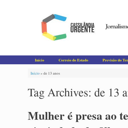
Skip
to
content
Início
Correio do Estado
Previsão do T
Início
»
de 13 anos
Tag Archives:
de 13 
Mulher é presa ao t