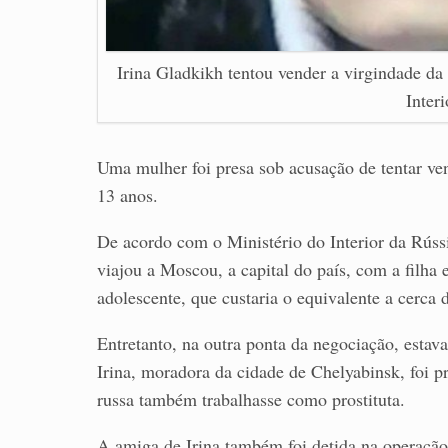
Irina Gladkikh tentou vender a virgindade da
Inter
Uma mulher foi presa sob acusação de tentar ven
13 anos.
De acordo com o Ministério do Interior da Rússi
viajou a Moscou, a capital do país, com a filha
adolescente, que custaria o equivalente a cerca 
Entretanto, na outra ponta da negociação, estav
Irina, moradora da cidade de Chelyabinsk, foi p
russa também trabalhasse como prostituta.
A amiga de Irina também foi detida na operação 