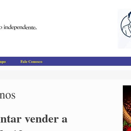
empo
Fale Conosco
anos
entar vender a