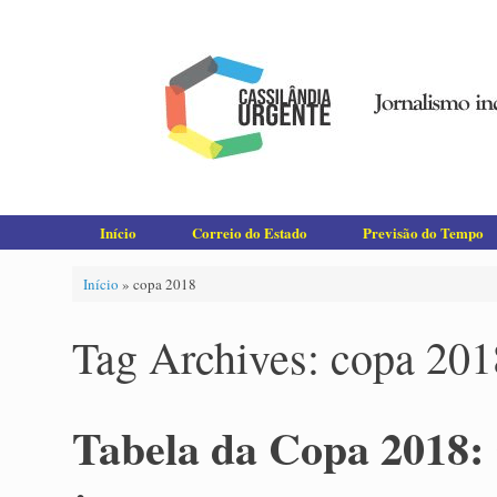
Skip
to
content
Início
Correio do Estado
Previsão do Tempo
Início
»
copa 2018
Tag Archives:
copa 201
Tabela da Copa 2018: 