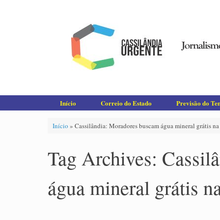
Skip
to
content
Início
Correio do Estado
Previsão do T
Início
»
Cassilândia: Moradores buscam água mineral grátis na 
Tag Archives:
Cassil
água mineral grátis n