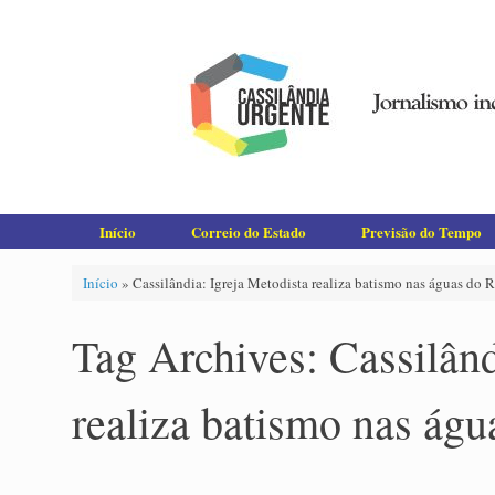
Skip
to
content
Início
Correio do Estado
Previsão do Tempo
Início
»
Cassilândia: Igreja Metodista realiza batismo nas águas do 
Tag Archives:
Cassilând
realiza batismo nas ág