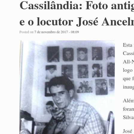
Cassilândia: Foto ant
e o locutor José Ance
Posted on
7 de novembro de 2017 - 08:09
Esta
Cass
All-
logo 
que 
inau
Além
fora
Silv
José