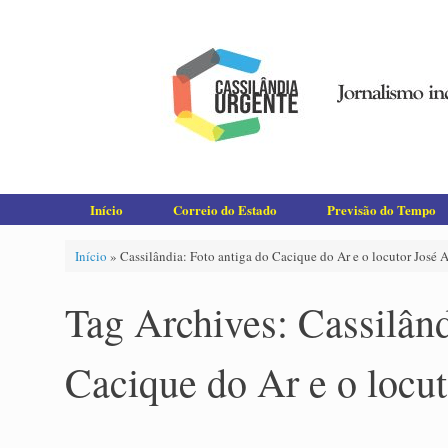
Skip
to
content
Início
Correio do Estado
Previsão do Tempo
Início
»
Cassilândia: Foto antiga do Cacique do Ar e o locutor José
Tag Archives:
Cassilând
Cacique do Ar e o locu