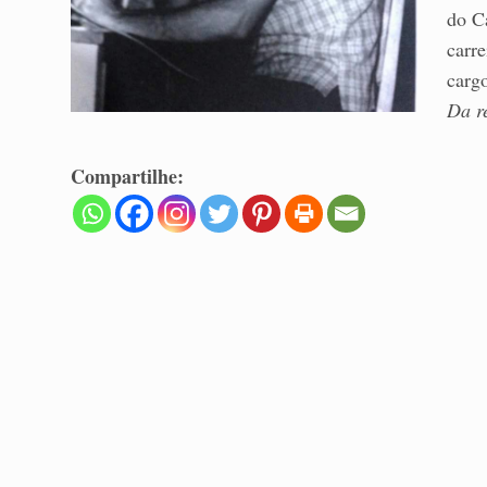
do C
carr
carg
Da r
Compartilhe: