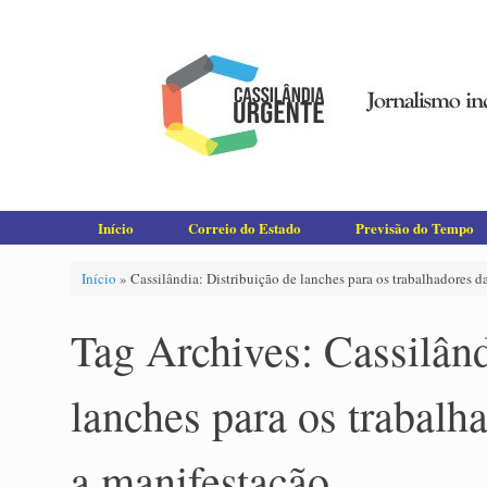
Skip
to
content
Início
Correio do Estado
Previsão do Tempo
Início
»
Cassilândia: Distribuição de lanches para os trabalhadores d
Tag Archives:
Cassilând
lanches para os trabalh
a manifestação