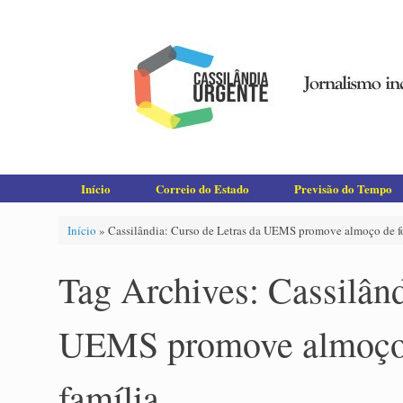
Skip
to
content
Início
Correio do Estado
Previsão do Tempo
Início
»
Cassilândia: Curso de Letras da UEMS promove almoço de fo
Tag Archives:
Cassilând
UEMS promove almoço 
família