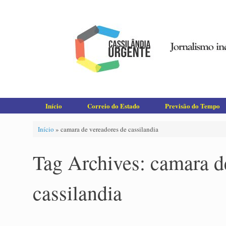
Skip
to
content
Início
Correio do Estado
Previsão do Tempo
Início
»
camara de vereadores de cassilandia
Tag Archives:
camara d
cassilandia