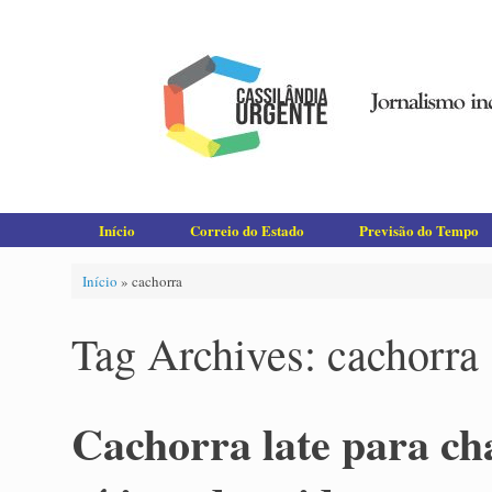
Skip
to
content
Início
Correio do Estado
Previsão do Tempo
Início
»
cachorra
Tag Archives:
cachorra
Cachorra late para ch