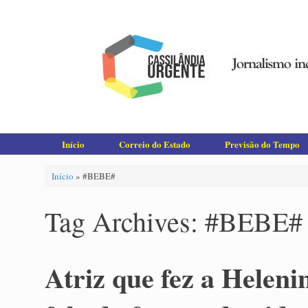
Skip
to
content
Início
Correio do Estado
Previsão do Tempo
Início
»
#BEBE#
Tag Archives:
#BEBE#
Atriz que fez a Heleni