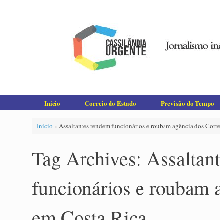
Skip
to
content
Início
Correio do Estado
Previsão do Tempo
Início
»
Assaltantes rendem funcionários e roubam agência dos Corr
Tag Archives:
Assaltan
funcionários e roubam 
em Costa Rica