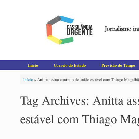
Skip
to
content
Início
Correio do Estado
Previsão do Tempo
Início
»
Anitta assina contrato de união estável com Thiago Magalhã
Tag Archives:
Anitta as
estável com Thiago Ma