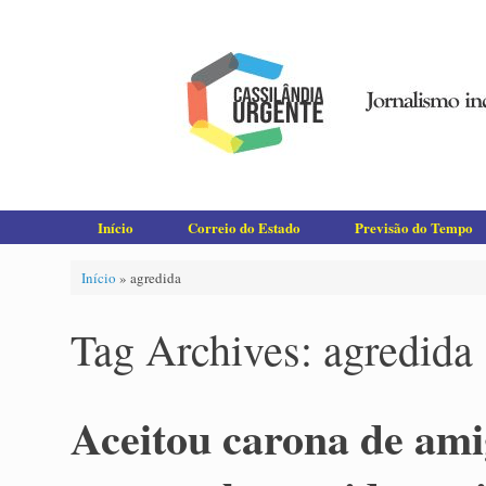
Skip
to
content
Início
Correio do Estado
Previsão do Tempo
Início
»
agredida
Tag Archives:
agredida
Aceitou carona de amig