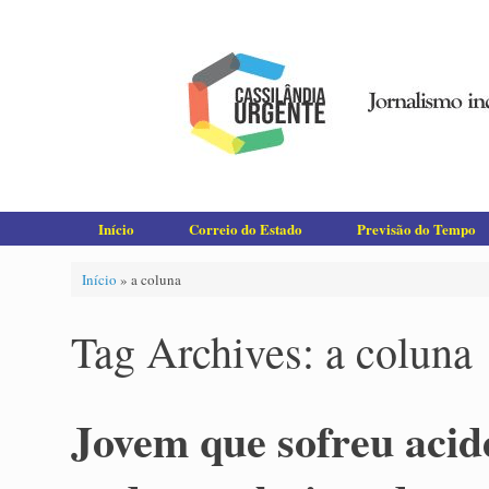
Skip
to
content
Início
Correio do Estado
Previsão do Tempo
Início
»
a coluna
Tag Archives:
a coluna
Jovem que sofreu acid