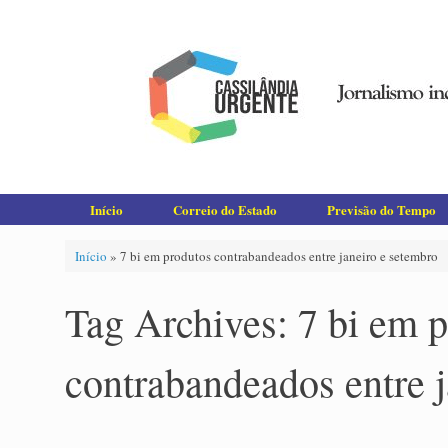
Skip
to
content
Início
Correio do Estado
Previsão do Tempo
Início
»
7 bi em produtos contrabandeados entre janeiro e setembro
Tag Archives:
7 bi em 
contrabandeados entre j