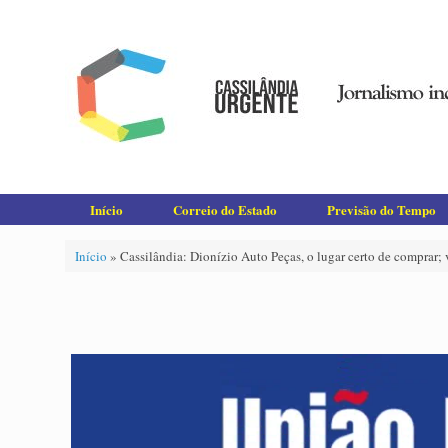
Skip
to
content
Início
Correio do Estado
Previsão do Tempo
Início
»
Cassilândia: Dionízio Auto Peças, o lugar certo de comprar; 